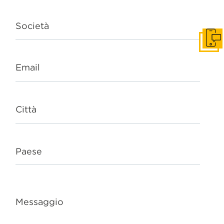
Società
Get I
Email
Città
Paese
Messaggio