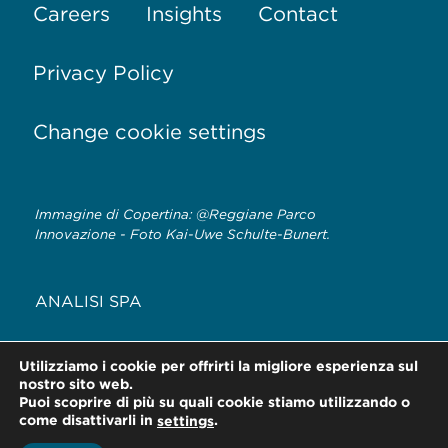
Careers
Insights
Contact
Privacy Policy
Change cookie settings
Immagine di Copertina: @Reggiane Parco
Innovazione - Foto Kai-Uwe Schulte-Bunert.
ANALISI SPA
MILANO · REGGIO EMILIA · FORLÌ · ROMA ·
Utilizziamo i cookie per offrirti la migliore esperienza sul
TRENTO
nostro sito web.
Puoi scoprire di più su quali cookie stiamo utilizzando o
come disattivarli in
.
settings