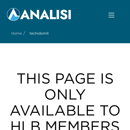
/
Home
techidomit
THIS PAGE IS
ONLY
AVAILABLE TO
HLB MEMBERS